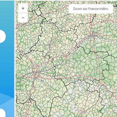
+
Zoom sur France métro.
−